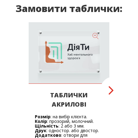
Замовити таблички:
ТАБЛИЧКИ
Т
АКРИЛОВІ
Розмі
Колір
Розмір
: на вибір клієнта.
Щільн
Колір
: прозорий, молочний.
мм.
Щільність
: 2 або 3 мм.
Друк
Друк
: одностор. або двостор.
Дода
Додатково
: отвори для
кріпле