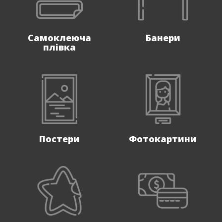
Самоклеюча
Банери
плівка
Постери
Фотокартини